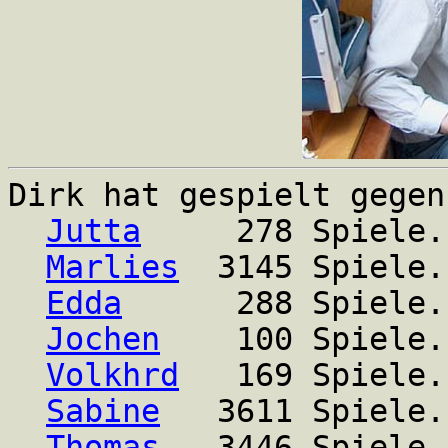
Dirk hat gespielt gegen
Jutta
278 Spiele. Ge
Marlies
3145 Spiele. 
Edda
288 Spiele. Ges
Jochen
100 Spiele. G
Volkhrd
169 Spiele. G
Sabine
3611 Spiele. G
Thomas
3446 Spiele. G