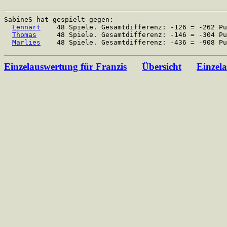
SabineS hat gespielt gegen:
Lennart
48 Spiele. Gesamtdifferenz: -126 = -262 Pun
Thomas
48 Spiele. Gesamtdifferenz: -146 = -304 Pun
Marlies
48 Spiele. Gesamtdifferenz: -436 = -908 Pun
Einzelauswertung für Franzis
Übersicht
Einzel