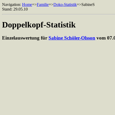
Navigation:
Home
=>
Familie
=>
Doko-Statistik
=>SabineS
Stand: 29.05.10
Doppelkopf-Statistik
Einzelauswertung für
Sabine Schöler-Olsson
vom 07.0