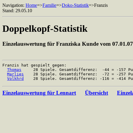
Navigation:
Home
=>
Familie
=>
Doko-Statistik
=>Franzis
Stand: 29.05.10
Doppelkopf-Statistik
Einzelauswertung für Franziska Kunde vom 07.01.07
Franzis hat gespielt gegen:
Thomas
28 Spiele. Gesamtdifferenz: -44 = -157 Pun
Marlies
28 Spiele. Gesamtdifferenz: -72 = -257 Pun
Volkhrd
28 Spiele. Gesamtdifferenz: -116 = -414 Pun
Einzelauswertung für Lennart
Übersicht
Einzel